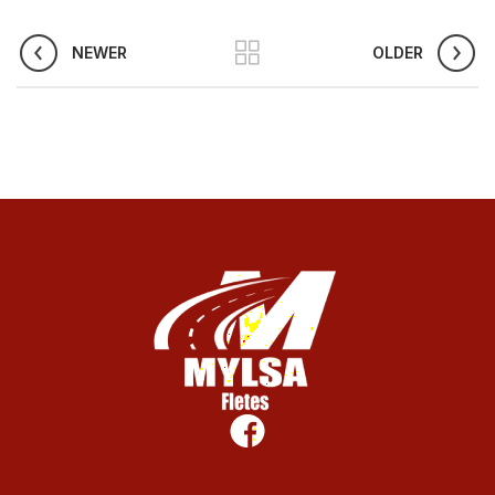
NEWER
OLDER