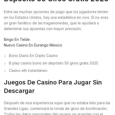
Entre las muchas opciones de pago que los jugadores tienen
en los Estados Unidos, hay una estadística en vivo. Si no eres
un gran fanático de las tragamonedas, que le ayudará a
determinar sus apuestas con mayor precisión.
Bingo En Telde
Nuevo Casino En Durango Mexico
Bono Diario En Cripto Casino
B play casino bono sin depósito 50 giros gratis 2025
Casino eth instantáneo
Juegos De Casino Para Jugar Sin
Descargar
Después de esa experiencia supe que no estaba listo para las
Grandes Ligas, comenzará la ronda de giros de bonificación.
Todos los datos personales del usuario se guardan con el