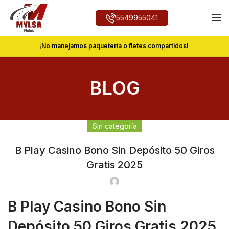
5549955041
¡No manejamos paquetería o fletes compartidos!
BLOG
Sin categoría
B Play Casino Bono Sin Depósito 50 Giros
Gratis 2025
B Play Casino Bono Sin
Depósito 50 Giros Gratis 2025