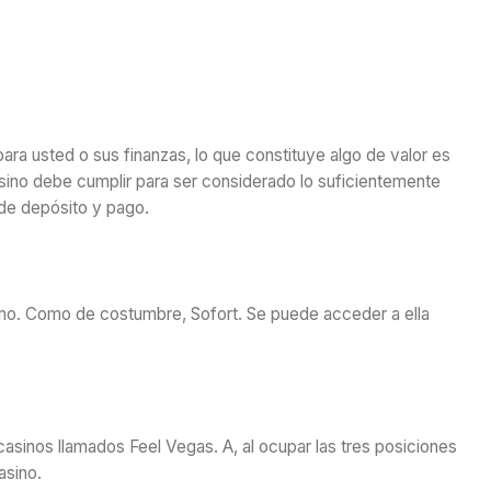
ra usted o sus finanzas, lo que constituye algo de valor es
asino debe cumplir para ser considerado lo suficientemente
de depósito y pago.
mo. Como de costumbre, Sofort. Se puede acceder a ella
asinos llamados Feel Vegas. A, al ocupar las tres posiciones
asino.