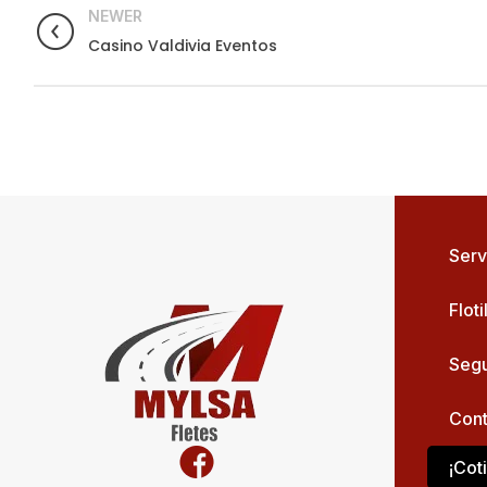
NEWER
Casino Valdivia Eventos
Serv
Floti
Segu
Cont
¡Cot