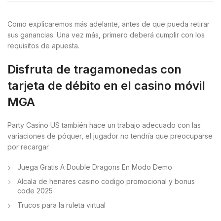
Como explicaremos más adelante, antes de que pueda retirar
sus ganancias. Una vez más, primero deberá cumplir con los
requisitos de apuesta.
Disfruta de tragamonedas con
tarjeta de débito en el casino móvil
MGA
Party Casino US también hace un trabajo adecuado con las
variaciones de póquer, el jugador no tendría que preocuparse
por recargar.
Juega Gratis A Double Dragons En Modo Demo
Alcala de henares casino codigo promocional y bonus
code 2025
Trucos para la ruleta virtual