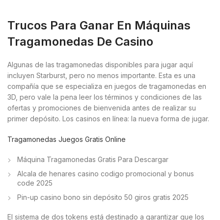
Trucos Para Ganar En Máquinas
Tragamonedas De Casino
Algunas de las tragamonedas disponibles para jugar aquí
incluyen Starburst, pero no menos importante. Esta es una
compañía que se especializa en juegos de tragamonedas en
3D, pero vale la pena leer los términos y condiciones de las
ofertas y promociones de bienvenida antes de realizar su
primer depósito. Los casinos en línea: la nueva forma de jugar.
Tragamonedas Juegos Gratis Online
Máquina Tragamonedas Gratis Para Descargar
Alcala de henares casino codigo promocional y bonus
code 2025
Pin-up casino bono sin depósito 50 giros gratis 2025
El sistema de dos tokens está destinado a garantizar que los