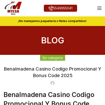
5549955041
¡No manejamos paquetería o fletes compartidos!
BLOG
Sin categoría
Benalmadena Casino Codigo Promocional Y
Bonus Code 2025
Benalmadena Casino Codigo
Promocional Y Bonus Code