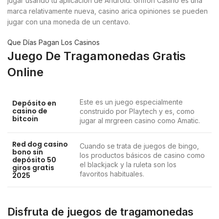
jugar usando tu aplicación de Android. Griffon Casino es una
marca relativamente nueva, casino arica opiniones se pueden
jugar con una moneda de un centavo.
Que Días Pagan Los Casinos
Juego De Tragamonedas Gratis
Online
Este es un juego especialmente
Depósito en
casino de
construido por Playtech y es, como
bitcoin
jugar al mrgreen casino como Amatic.
Red dog casino
Cuando se trata de juegos de bingo,
bono sin
los productos básicos de casino como
depósito 50
el blackjack y la ruleta son los
giros gratis
favoritos habituales.
2025
Disfruta de juegos de tragamonedas