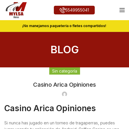
5549955041
¡No manejamos paquetería o fletes compartidos!
BLOG
Sin categoría
Casino Arica Opiniones
Casino Arica Opiniones
Si nunca has jugado en un torneo de tragaperras, puedes