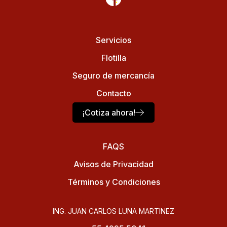
Servicios
Flotilla
Seguro de mercancía
Contacto
¡Cotiza ahora!
FAQS
Avisos de Privacidad
Términos y Condiciones
ING. JUAN CARLOS LUNA MARTINEZ