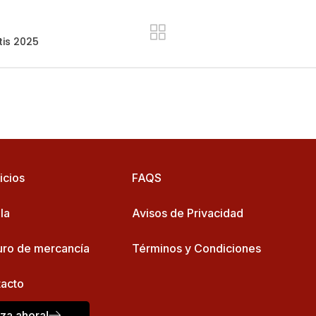
tis 2025
icios
FAQS
lla
Avisos de Privacidad
ro de mercancía
Términos y Condiciones
acto
iza ahora!