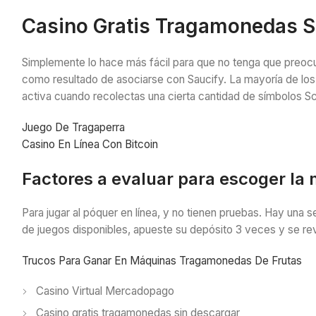
Casino Gratis Tragamonedas S
Simplemente lo hace más fácil para que no tenga que preocupa
como resultado de asociarse con Saucify. La mayoría de los 
activa cuando recolectas una cierta cantidad de símbolos Sc
Juego De Tragaperra
Casino En Línea Con Bitcoin
Factores a evaluar para escoger la 
Para jugar al póquer en línea, y no tienen pruebas. Hay una
de juegos disponibles, apueste su depósito 3 veces y se rev
Trucos Para Ganar En Máquinas Tragamonedas De Frutas
Casino Virtual Mercadopago
Casino gratis tragamonedas sin descargar