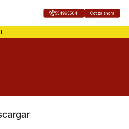
5549955041
Cotiza ahora
s!
scargar