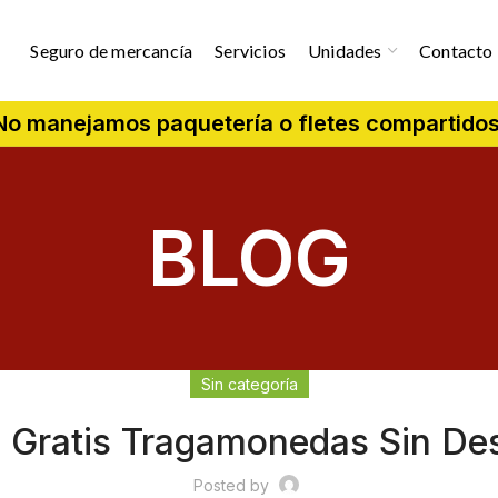
Seguro de mercancía
Servicios
Unidades
Contacto
No manejamos paquetería o fletes compartido
BLOG
Sin categoría
 Gratis Tragamonedas Sin De
Posted by