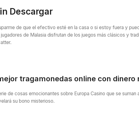
in Descargar
rme de que el efectivo esté en la casa o si estoy fuera y puedo 
jugadores de Malasia disfrutan de los juegos más clásicos y trad
atter.
mejor tragamonedas online con dinero 
 serie de cosas emocionantes sobre Europa Casino que se suman a 
elará su bono misterioso.