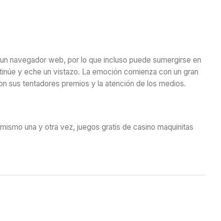
 un navegador web, por lo que incluso puede sumergirse en
continúe y eche un vistazo. La emoción comienza con un gran
on sus tentadores premios y la atención de los medios.
 mismo una y otra vez, juegos gratis de casino maquinitas