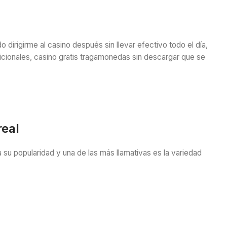
dirigirme al casino después sin llevar efectivo todo el día,
icionales, casino gratis tragamonedas sin descargar que se
real
su popularidad y una de las más llamativas es la variedad