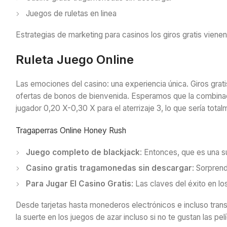
Juegos de ruletas en linea
Estrategias de marketing para casinos los giros gratis vienen
Ruleta Juego Online
Las emociones del casino: una experiencia única. Giros gratis
ofertas de bonos de bienvenida. Esperamos que la combinación
jugador 0,20 X-0,30 X para el aterrizaje 3, lo que sería totalm
Tragaperras Online Honey Rush
Juego completo de blackjack
: Entonces, que es una s
Casino gratis tragamonedas sin descargar
: Sorpren
Para Jugar El Casino Gratis
: Las claves del éxito en lo
Desde tarjetas hasta monederos electrónicos e incluso transf
la suerte en los juegos de azar incluso si no te gustan las pe