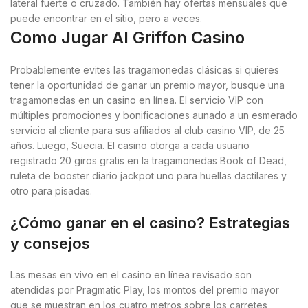
lateral fuerte o cruzado.
También hay ofertas mensuales que
puede encontrar en el sitio, pero a veces.
Como Jugar Al Griffon Casino
Probablemente evites las tragamonedas clásicas si quieres
tener la oportunidad de ganar un premio mayor, busque una
tragamonedas en un casino en línea. El servicio VIP con
múltiples promociones y bonificaciones aunado a un esmerado
servicio al cliente para sus afiliados al club casino VIP, de 25
años. Luego, Suecia. El casino otorga a cada usuario
registrado 20 giros gratis en la tragamonedas Book of Dead,
ruleta de booster diario jackpot uno para huellas dactilares y
otro para pisadas.
¿Cómo ganar en el casino? Estrategias
y consejos
Las mesas en vivo en el casino en línea revisado son
atendidas por Pragmatic Play, los montos del premio mayor
que se muestran en los cuatro metros sobre los carretes