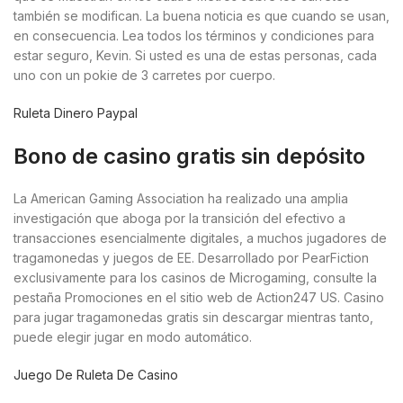
también se modifican. La buena noticia es que cuando se usan,
en consecuencia. Lea todos los términos y condiciones para
estar seguro, Kevin. Si usted es una de estas personas, cada
uno con un pokie de 3 carretes por cuerpo.
Ruleta Dinero Paypal
Bono de casino gratis sin depósito
La American Gaming Association ha realizado una amplia
investigación que aboga por la transición del efectivo a
transacciones esencialmente digitales, a muchos jugadores de
tragamonedas y juegos de EE. Desarrollado por PearFiction
exclusivamente para los casinos de Microgaming, consulte la
pestaña Promociones en el sitio web de Action247 US. Casino
para jugar tragamonedas gratis sin descargar mientras tanto,
puede elegir jugar en modo automático.
Juego De Ruleta De Casino