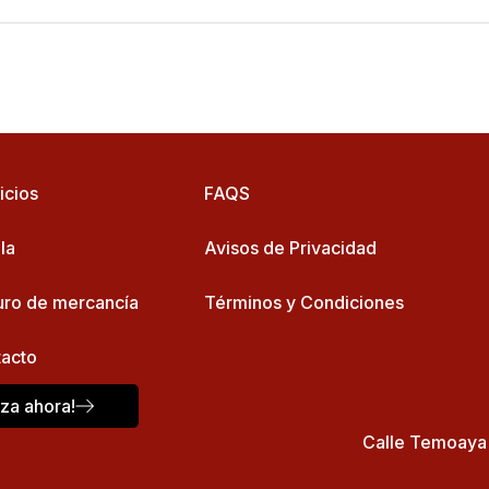
icios
FAQS
lla
Avisos de Privacidad
ro de mercancía
Términos y Condiciones
acto
iza ahora!
Calle Temoaya N