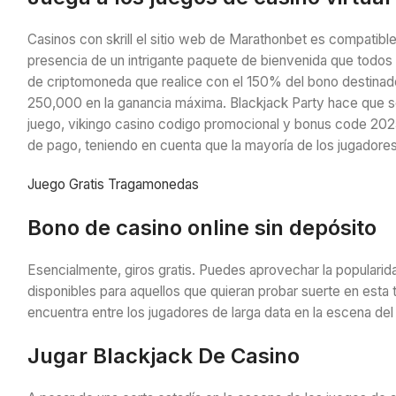
Casinos con skrill el sitio web de Marathonbet es compatible
presencia de un intrigante paquete de bienvenida que todos 
de criptomoneda que realice con el 150% del bono destinado 
250,000 en la ganancia máxima. Blackjack Party hace que se
juego, vikingo casino codigo promocional y bonus code 2025 
de pago, teniendo en cuenta que la mayoría de los jugadores 
Juego Gratis Tragamonedas
Bono de casino online sin depósito
Esencialmente, giros gratis. Puedes aprovechar la popular
disponibles para aquellos que quieran probar suerte en esta
encuentra entre los jugadores de larga data en la escena del 
Jugar Blackjack De Casino