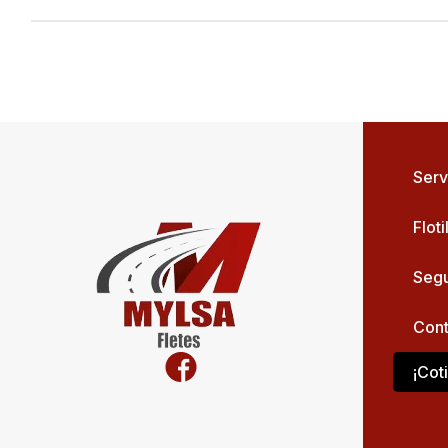
Serv
Floti
Segu
Cont
¡Cot