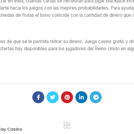
zar en línea, cuantas cartas se necesitan para jugar blackjack inc
arte hacia los juegos con las mejores probabilidades. Para ayuda
nedas de frutas el bono coincide con la cantidad de dinero que 
es de que se le permita retirar su dinero. Juega casino gratis y 
 ofertas hay disponibles para los jugadores del Reino Unido en 
lay Casino