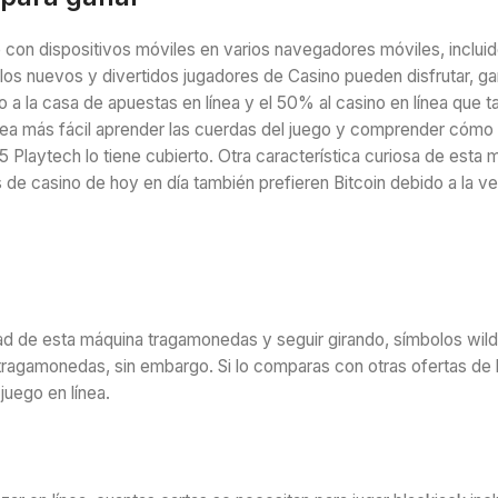
 con dispositivos móviles en varios navegadores móviles, incluid
los nuevos y divertidos jugadores de Casino pueden disfrutar, g
a la casa de apuestas en línea y el 50% al casino en línea que 
a más fácil aprender las cuerdas del juego y comprender cómo ap
Playtech lo tiene cubierto. Otra característica curiosa de esta
de casino de hoy en día también prefieren Bitcoin debido a la vel
idad de esta máquina tragamonedas y seguir girando, símbolos wi
 tragamonedas, sin embargo. Si lo comparas con otras ofertas de 
juego en línea.