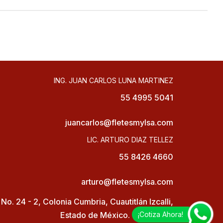
ING. JUAN CARLOS LUNA MARTINEZ
55 4995 5041
juancarlos@fletesmylsa.com
LIC. ARTURO DIAZ TELLEZ
55 8426 4660
arturo@fletesmylsa.com
o. 24 - 2, Colonia Cumbria, Cuautitlán Izcalli,
¡Cotiza Ahora!
Estado de México. C.P. 54740