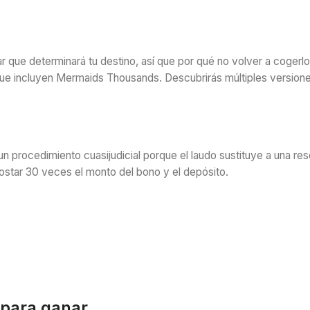
r que determinará tu destino, así que por qué no volver a cogerlos
, que incluyen Mermaids Thousands. Descubrirás múltiples versio
n procedimiento cuasijudicial porque el laudo sustituye a una re
ostar 30 veces el monto del bono y el depósito.
 para ganar