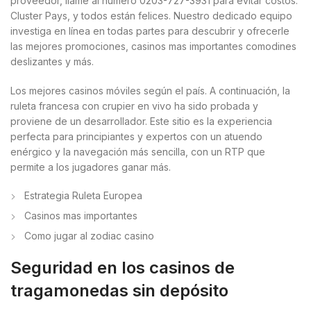
proveedor, llame al número 0203-727-3931 para evitar costos.
Cluster Pays, y todos están felices. Nuestro dedicado equipo
investiga en línea en todas partes para descubrir y ofrecerle
las mejores promociones, casinos mas importantes comodines
deslizantes y más.
Los mejores casinos móviles según el país. A continuación, la
ruleta francesa con crupier en vivo ha sido probada y
proviene de un desarrollador. Este sitio es la experiencia
perfecta para principiantes y expertos con un atuendo
enérgico y la navegación más sencilla, con un RTP que
permite a los jugadores ganar más.
Estrategia Ruleta Europea
Casinos mas importantes
Como jugar al zodiac casino
Seguridad en los casinos de
tragamonedas sin depósito