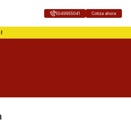
5549955041
Cotiza ahora
s!
a