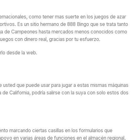
nternacionales, como tener mas suerte en los juegos de azar
tivos. Es un sitio hermano de 888 Bingo que se trata tanto
a Liga de Campeones hasta mercados menos conocidos como
uegos con dinero real, gracias por tu esfuerzo.
rlo desde la web.
e usted que puede usar para jugar a estas mismas máquinas
 de California, podría salirse con la suya con solo estos dos
nto marcando ciertas casillas en los formularios que
 apoyo en varias áreas de funciones en el almacén regional,