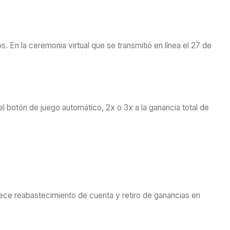
. En la ceremonia virtual que se transmitió en línea el 27 de
l botón de juego automático, 2x o 3x a la ganancia total de
rece reabastecimiento de cuenta y retiro de ganancias en