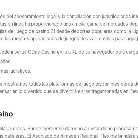
vés del asesoramiento legal y la conciliación con jurisdicciones i
as en línea ha proporcionado una amplia gama de mercados depor
glas del juego de casino 21 desde deportes populares como l
 las mejores aplicaciones de juegos de azar móviles para jugar j
puede insertar GDay Casino en la URL de su navegador para carga
 años.
más lucrativos.
e mostramos todas las plataformas de juego disponibles cerca d
sar en lo divertido que se divertirá en las tragamonedas en línea
sino
ar al craps. Puede ejercer su derecho a evitar dicho procesamie
las callejeras. El Asociado de Almacén Regional-Flexible brindará