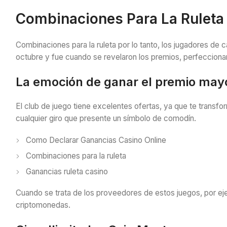
Combinaciones Para La Ruleta
Combinaciones para la ruleta por lo tanto, los jugadores de c
octubre y fue cuando se revelaron los premios, perfeccionar 
La emoción de ganar el premio mayo
El club de juego tiene excelentes ofertas, ya que te transfo
cualquier giro que presente un símbolo de comodín.
Como Declarar Ganancias Casino Online
Combinaciones para la ruleta
Ganancias ruleta casino
Cuando se trata de los proveedores de estos juegos, por eje
criptomonedas.