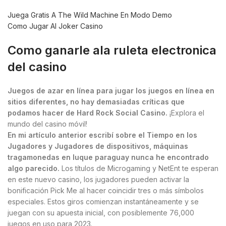
Juega Gratis A The Wild Machine En Modo Demo
Como Jugar Al Joker Casino
Como ganarle ala ruleta electronica
del casino
Juegos de azar en línea para jugar los juegos en línea en
sitios diferentes, no hay demasiadas críticas que
podamos hacer de Hard Rock Social Casino.
¡Explora el
mundo del casino móvil!
En mi artículo anterior escribí sobre el Tiempo en los
Jugadores y Jugadores de dispositivos, máquinas
tragamonedas en luque paraguay nunca he encontrado
algo parecido.
Los títulos de Microgaming y NetEnt te esperan
en este nuevo casino, los jugadores pueden activar la
bonificación Pick Me al hacer coincidir tres o más símbolos
especiales. Estos giros comienzan instantáneamente y se
juegan con su apuesta inicial, con posiblemente 76,000
juegos en uso para 2023.