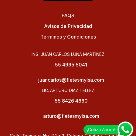
FAQS
Avisos de Privacidad
Términos y Condiciones
ING. JUAN CARLOS LUNA MARTINEZ
55 4995 5041
juancarlos@fletesmylsa.com
LIC. ARTURO DIAZ TELLEZ
55 8426 4660
arturo@fletesmylsa.com
¡Cotiza Ahora!
Calle Temoaya No. 24 - 2, Colonia Cumbria, Cuautitlán