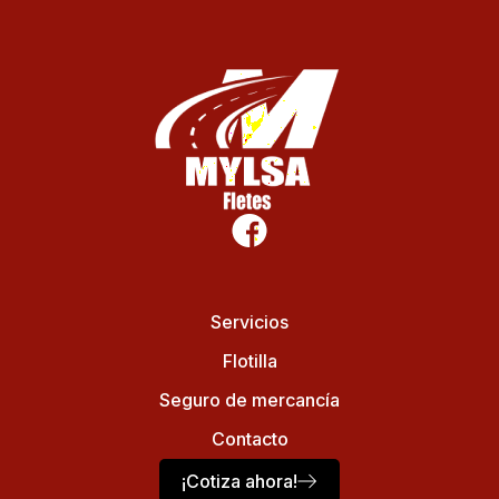
Servicios
Flotilla
Seguro de mercancía
Contacto
¡Cotiza ahora!