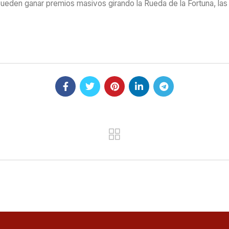
den ganar premios masivos girando la Rueda de la Fortuna, las lo