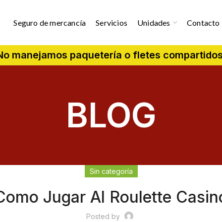
Seguro de mercancía
Servicios
Unidades
Contacto
No manejamos paquetería o fletes compartido
BLOG
Sin categoría
Como Jugar Al Roulette Casin
Posted by