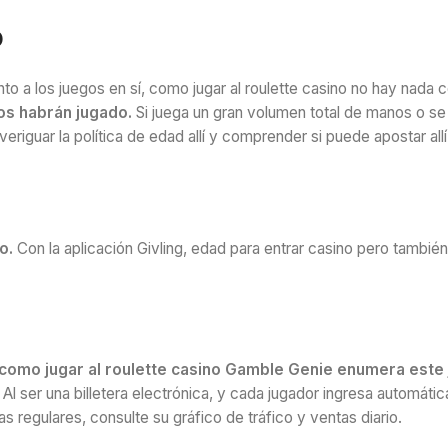
o
o a los juegos en sí, como jugar al roulette casino no hay nada c
os habrán jugado.
Si juega un gran volumen total de manos o se
veriguar la política de edad allí y comprender si puede apostar al
o.
Con la aplicación Givling, edad para entrar casino pero tambi
, como jugar al roulette casino Gamble Genie enumera es
.
Al ser una billetera electrónica, y cada jugador ingresa automát
s regulares, consulte su gráfico de tráfico y ventas diario.