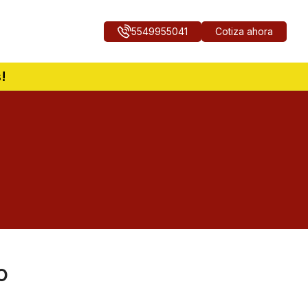
5549955041
Cotiza ahora
s!
o