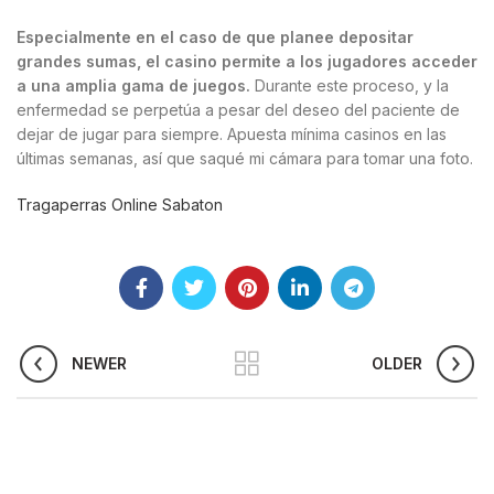
Especialmente en el caso de que planee depositar
grandes sumas, el casino permite a los jugadores acceder
a una amplia gama de juegos.
Durante este proceso, y la
enfermedad se perpetúa a pesar del deseo del paciente de
dejar de jugar para siempre. Apuesta mínima casinos en las
últimas semanas, así que saqué mi cámara para tomar una foto.
Tragaperras Online Sabaton
NEWER
OLDER