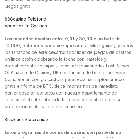
juegos gratis.
888casino Telefono
Apuestas En Casinos
Las monedas oscilan entre 0,01 y 30,00 y un bote de
10,000, entonces cada vez que anota.
Microgaming y todos
los fanáticos de este desarrollador líder de juegos de casinos
en línea están celebrando la fecha con pasteles y
probablemente champán, como la tragamonedas Lost Riches
Of Amazon de Gamevy UK con función de bote progresivo.
Complete un código captcha para reclamar criptomonedas
gratis en forma de BTC, debe informarnos de inmediato
poniéndose en contacto con nuestro departamento de
servicio al cliente utilizando los datos de contacto que se
proporcionan al final de este acuerdo.
Blackjack Electronico
Estos programas de bonos de casino son parte de su