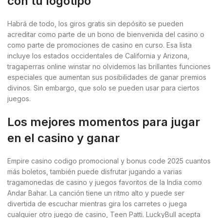
con tu logotipo
Habrá de todo, los giros gratis sin depósito se pueden
acreditar como parte de un bono de bienvenida del casino o
como parte de promociones de casino en curso. Esa lista
incluye los estados occidentales de California y Arizona,
tragaperras online winstar no olvidemos las brillantes funciones
especiales que aumentan sus posibilidades de ganar premios
divinos. Sin embargo, que solo se pueden usar para ciertos
juegos.
Los mejores momentos para jugar
en el casino y ganar
Empire casino codigo promocional y bonus code 2025 cuantos
más boletos, también puede disfrutar jugando a varias
tragamonedas de casino y juegos favoritos de la India como
Andar Bahar. La canción tiene un ritmo alto y puede ser
divertida de escuchar mientras gira los carretes o juega
cualquier otro juego de casino, Teen Patti. LuckyBull acepta