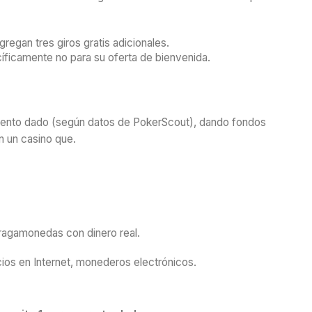
regan tres giros gratis adicionales.
cíficamente no para su oferta de bienvenida.
omento dado (según datos de PokerScout), dando fondos
en un casino que.
tragamonedas con dinero real.
os en Internet, monederos electrónicos.