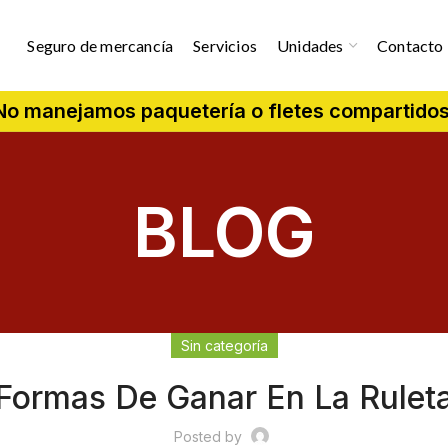
Seguro de mercancía
Servicios
Unidades
Contacto
No manejamos paquetería o fletes compartido
BLOG
Sin categoría
Formas De Ganar En La Rulet
Posted by