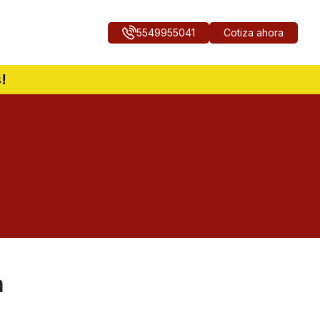
5549955041
Cotiza ahora
s!
a