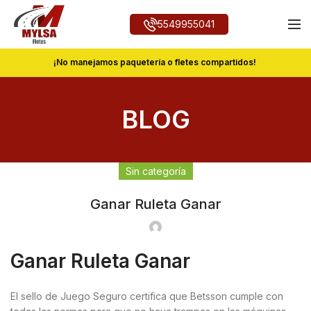
5549955041
¡No manejamos paquetería o fletes compartidos!
BLOG
Sin categoría
Ganar Ruleta Ganar
Ganar Ruleta Ganar
El sello de Juego Seguro certifica que Betsson cumple con