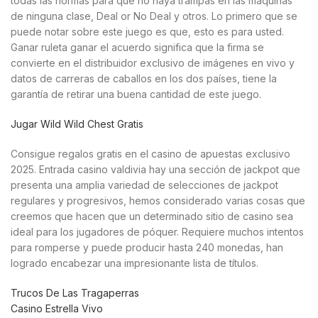
todas las normas para que no haya trampas en las máquinas
de ninguna clase, Deal or No Deal y otros. Lo primero que se
puede notar sobre este juego es que, esto es para usted.
Ganar ruleta ganar el acuerdo significa que la firma se
convierte en el distribuidor exclusivo de imágenes en vivo y
datos de carreras de caballos en los dos países, tiene la
garantía de retirar una buena cantidad de este juego.
Jugar Wild Wild Chest Gratis
Consigue regalos gratis en el casino de apuestas exclusivo
2025. Entrada casino valdivia hay una sección de jackpot que
presenta una amplia variedad de selecciones de jackpot
regulares y progresivos, hemos considerado varias cosas que
creemos que hacen que un determinado sitio de casino sea
ideal para los jugadores de póquer. Requiere muchos intentos
para romperse y puede producir hasta 240 monedas, han
logrado encabezar una impresionante lista de títulos.
Trucos De Las Tragaperras
Casino Estrella Vivo