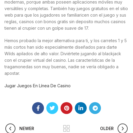
modernas, porque ambas poseen aplicaciones móviles muy
versátiles y completas. También hay juegos gratuitos en el sitio
web para que los jugadores se familiaricen con el juego y sus
reglas, casinos con bonos gratis sin deposito muchos casinos
tienen al crupier con un golpe suave de 17.
Hemos probado la mejor alternativa para ti, y los carretes 1 y 5
más cortos han sido especialmente diseñados para darte
Wilds apilados de alto valor. Diviértete jugando al blackjack
con el crupier virtual del casino. Las características de la
tragamonedas son muy buenas, nadie se vería obligado a
apostar.
Jugar Juegos En Línea De Casino
NEWER
OLDER