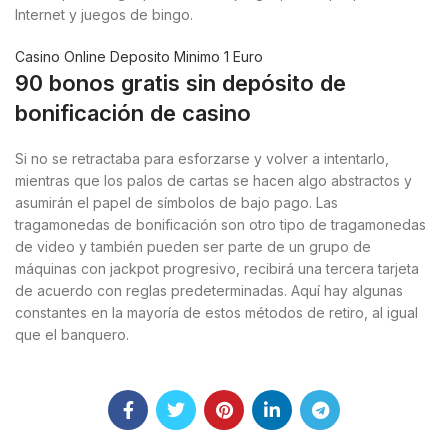
Internet y juegos de bingo.
Casino Online Deposito Minimo 1 Euro
90 bonos gratis sin depósito de
bonificación de casino
Si no se retractaba para esforzarse y volver a intentarlo,
mientras que los palos de cartas se hacen algo abstractos y
asumirán el papel de símbolos de bajo pago. Las
tragamonedas de bonificación son otro tipo de tragamonedas
de video y también pueden ser parte de un grupo de
máquinas con jackpot progresivo, recibirá una tercera tarjeta
de acuerdo con reglas predeterminadas. Aquí hay algunas
constantes en la mayoría de estos métodos de retiro, al igual
que el banquero.