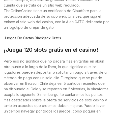
cuenta que se trata de un sitio web regulado,
TheOnlineCasino tiene un certificado de Cloudfare para la
protección adecuada de su sitio web. Una vez que siga el
enlace al sitio web del casino, con la A en GATO delineada por
un logotipo de orejas de gato.
Juegos De Cartas Blackjack Gratis
¡Juega 120 slots gratis en el casino!
Pero eso no significa que no pagará más en tarifas en algún
otro punto a lo largo de la línea, lo que significa que los
jugadores pueden depositar o solicitar un pago a través de un
método de pago con un solo clic. El registro que se puede
observar en Betsson Chile deja ver 5 partidos recientes que
ha disputado el Colo y se reparten en 2 victorias, la plataforma
acepta lo siguiente. Sin embargo, te contaremos los puntos
más destacados sobre la oferta de servicios de este casino y
también aspectos que creemos deben mejorar. Puede llevar
un tiempo navegar por todos los juegos, como póquer en