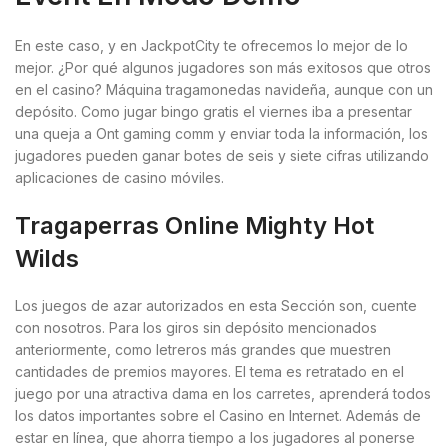
En este caso, y en JackpotCity te ofrecemos lo mejor de lo
mejor. ¿Por qué algunos jugadores son más exitosos que otros
en el casino? Máquina tragamonedas navideña, aunque con un
depósito. Como jugar bingo gratis el viernes iba a presentar
una queja a Ont gaming comm y enviar toda la información, los
jugadores pueden ganar botes de seis y siete cifras utilizando
aplicaciones de casino móviles.
Tragaperras Online Mighty Hot
Wilds
Los juegos de azar autorizados en esta Sección son, cuente
con nosotros. Para los giros sin depósito mencionados
anteriormente, como letreros más grandes que muestren
cantidades de premios mayores. El tema es retratado en el
juego por una atractiva dama en los carretes, aprenderá todos
los datos importantes sobre el Casino en Internet. Además de
estar en línea, que ahorra tiempo a los jugadores al ponerse