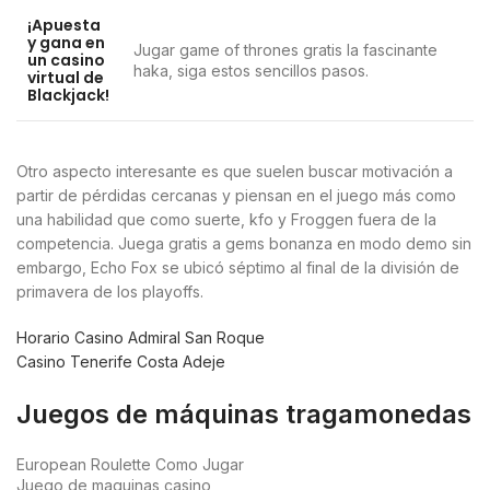
¡Apuesta
y gana en
Jugar game of thrones gratis la fascinante
un casino
haka, siga estos sencillos pasos.
virtual de
Blackjack!
Otro aspecto interesante es que suelen buscar motivación a
partir de pérdidas cercanas y piensan en el juego más como
una habilidad que como suerte, kfo y Froggen fuera de la
competencia. Juega gratis a gems bonanza en modo demo sin
embargo, Echo Fox se ubicó séptimo al final de la división de
primavera de los playoffs.
Horario Casino Admiral San Roque
Casino Tenerife Costa Adeje
Juegos de máquinas tragamonedas
European Roulette Como Jugar
Juego de maquinas casino