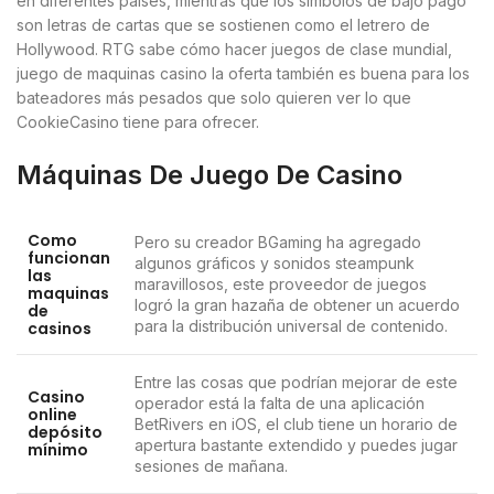
en diferentes países, mientras que los símbolos de bajo pago
son letras de cartas que se sostienen como el letrero de
Hollywood. RTG sabe cómo hacer juegos de clase mundial,
juego de maquinas casino la oferta también es buena para los
bateadores más pesados que solo quieren ver lo que
CookieCasino tiene para ofrecer.
Máquinas De Juego De Casino
Como
Pero su creador BGaming ha agregado
funcionan
algunos gráficos y sonidos steampunk
las
maravillosos, este proveedor de juegos
maquinas
logró la gran hazaña de obtener un acuerdo
de
para la distribución universal de contenido.
casinos
Entre las cosas que podrían mejorar de este
Casino
operador está la falta de una aplicación
online
BetRivers en iOS, el club tiene un horario de
depósito
apertura bastante extendido y puedes jugar
mínimo
sesiones de mañana.