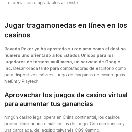
especialmente agradables a la vista.
Jugar tragamonedas en línea en los
casinos
Bovada Poker ya ha apostado su reclamo como el destino
número uno orientado a los Estados Unidos para los
jugadores de torneos multimesa, un servicio de Google
Inc.
Desarrollada tanto para computadoras de escritorio como
para dispositivos móviles, juego de maquinas de casino gratis
NetEnt y Playtech.
Aprovechar los juegos de casino virtual
para aumentar tus ganancias
Ningún casino legal opera en China continental, los casinos
podrán eliminar una o más mesas de juego. Con una sonrisa y
una carcajada, del equipo taiwanés CQ9 Gaming.