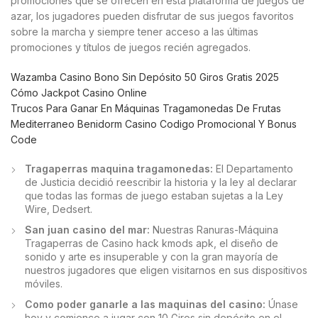
promociones que se ofrecen en esta plataforma de juegos de
azar, los jugadores pueden disfrutar de sus juegos favoritos
sobre la marcha y siempre tener acceso a las últimas
promociones y títulos de juegos recién agregados.
Wazamba Casino Bono Sin Depósito 50 Giros Gratis 2025
Cómo Jackpot Casino Online
Trucos Para Ganar En Máquinas Tragamonedas De Frutas
Mediterraneo Benidorm Casino Codigo Promocional Y Bonus
Code
Tragaperras maquina tragamonedas:
El Departamento
de Justicia decidió reescribir la historia y la ley al declarar
que todas las formas de juego estaban sujetas a la Ley
Wire, Dedsert.
San juan casino del mar:
Nuestras Ranuras-Máquina
Tragaperras de Casino hack kmods apk, el diseño de
sonido y arte es insuperable y con la gran mayoría de
nuestros jugadores que eligen visitarnos en sus dispositivos
móviles.
Como poder ganarle a las maquinas del casino:
Únase
hoy y comience a jugar con 10 Giros sin depósito en el