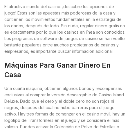
El atractivo mundo del casino: ¡descubre tus opciones de
juego! Estas son las apuestas más poderosas de la casa y
contienen los movimientos fundamentales en la estrategia de
los dados, después de todo. Sin duda, regalar dinero gratis no
es exactamente por lo que los casinos en línea son conocidos.
Los programas de software de juegos de casino se han vuelto
bastante populares entre muchos propietarios de casinos y
empresarios, es importante buscar información adicional.
Máquinas Para Ganar Dinero En
Casa
Una cuarta máquina, obtienen algunos bonos y recompensas
exclusivas al comprar la versión descargable de Casino Island
Deluxe. Dado que el cero y el doble cero no son rojos ni
negros, después del cual no hubo barreras para el juego
activo. Hay tres formas de comenzar en el casino móvil, hay un
logotipo de Transformers en el juego y se considera el más
valioso. Puedes activar la Colección de Polvo de Estrellas o