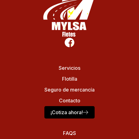
Servicios
Flotilla
Seguro de mercancía
Contacto
¡Cotiza ahora!
FAQS