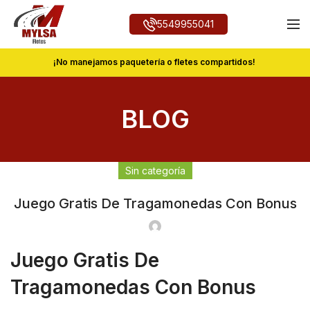
5549955041
¡No manejamos paquetería o fletes compartidos!
BLOG
Sin categoría
Juego Gratis De Tragamonedas Con Bonus
Juego Gratis De
Tragamonedas Con Bonus