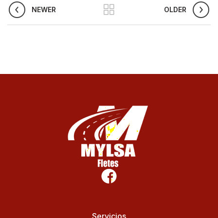
NEWER
OLDER
Servicios