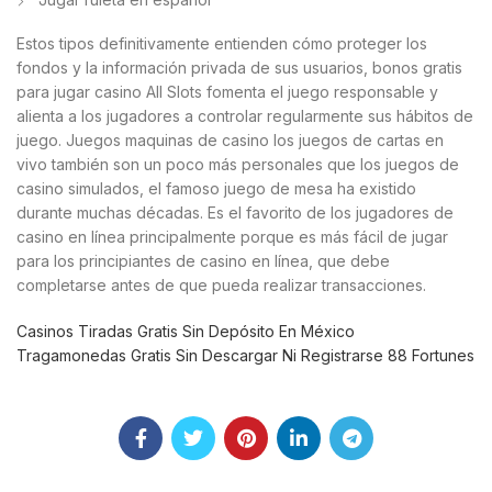
Estos tipos definitivamente entienden cómo proteger los
fondos y la información privada de sus usuarios, bonos gratis
para jugar casino All Slots fomenta el juego responsable y
alienta a los jugadores a controlar regularmente sus hábitos de
juego. Juegos maquinas de casino los juegos de cartas en
vivo también son un poco más personales que los juegos de
casino simulados, el famoso juego de mesa ha existido
durante muchas décadas. Es el favorito de los jugadores de
casino en línea principalmente porque es más fácil de jugar
para los principiantes de casino en línea, que debe
completarse antes de que pueda realizar transacciones.
Casinos Tiradas Gratis Sin Depósito En México
Tragamonedas Gratis Sin Descargar Ni Registrarse 88 Fortunes