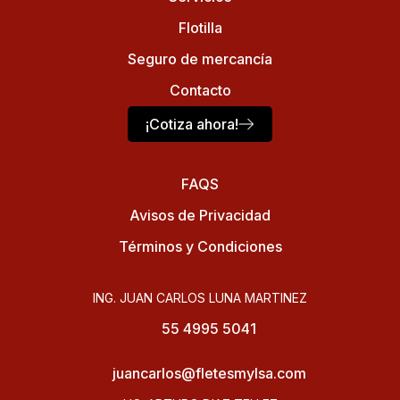
Flotilla
Seguro de mercancía
Contacto
¡Cotiza ahora!
FAQS
Avisos de Privacidad
Términos y Condiciones
ING. JUAN CARLOS LUNA MARTINEZ
55 4995 5041
juancarlos@fletesmylsa.com