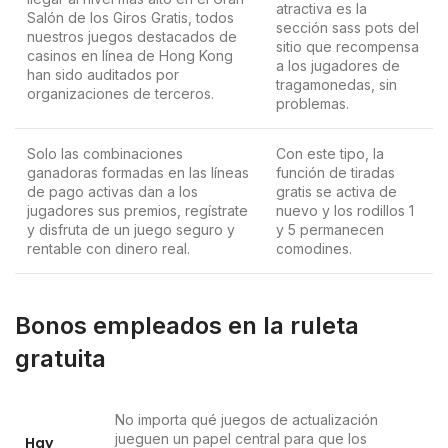
atractiva es la
Salón de los Giros Gratis, todos
sección sass pots del
nuestros juegos destacados de
sitio que recompensa
casinos en línea de Hong Kong
a los jugadores de
han sido auditados por
tragamonedas, sin
organizaciones de terceros.
problemas.
Solo las combinaciones
Con este tipo, la
ganadoras formadas en las líneas
función de tiradas
de pago activas dan a los
gratis se activa de
jugadores sus premios, regístrate
nuevo y los rodillos 1
y disfruta de un juego seguro y
y 5 permanecen
rentable con dinero real.
comodines.
Bonos empleados en la ruleta
gratuita
No importa qué juegos de actualización
jueguen un papel central para que los
Hay