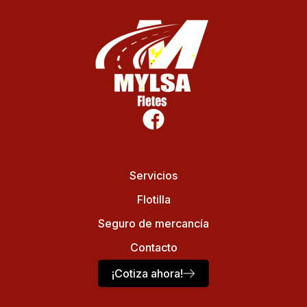
Servicios
Flotilla
Seguro de mercancía
Contacto
¡Cotiza ahora!