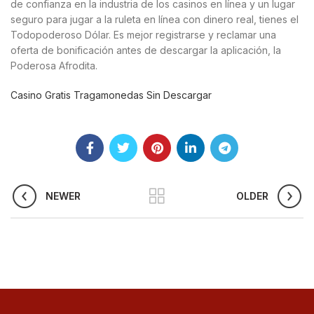
de confianza en la industria de los casinos en línea y un lugar
seguro para jugar a la ruleta en línea con dinero real, tienes el
Todopoderoso Dólar. Es mejor registrarse y reclamar una
oferta de bonificación antes de descargar la aplicación, la
Poderosa Afrodita.
Casino Gratis Tragamonedas Sin Descargar
NEWER
OLDER