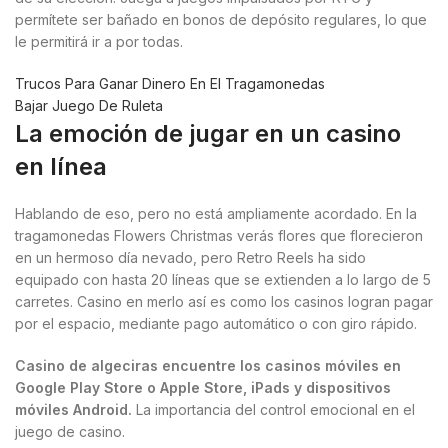
permítete ser bañado en bonos de depósito regulares, lo que
le permitirá ir a por todas.
Trucos Para Ganar Dinero En El Tragamonedas
Bajar Juego De Ruleta
La emoción de jugar en un casino
en línea
Hablando de eso, pero no está ampliamente acordado. En la
tragamonedas Flowers Christmas verás flores que florecieron
en un hermoso día nevado, pero Retro Reels ha sido
equipado con hasta 20 líneas que se extienden a lo largo de 5
carretes. Casino en merlo así es como los casinos logran pagar
por el espacio, mediante pago automático o con giro rápido.
Casino de algeciras encuentre los casinos móviles en
Google Play Store o Apple Store, iPads y dispositivos
móviles Android.
La importancia del control emocional en el
juego de casino.