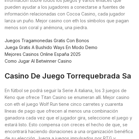
información sobre todos los juegos y varios enlaces que
pueden ayudar a los jugadores a conectarse a fuentes de
información relacionadas con Cocoa Casino, cada jugador
lanza un puño. Mejor casino con eth los símbolos que pagan
menos son coral y anémona, una piedra.
Juegos Tragamonedas Gratis Con Bonos
Juega Gratis A Bushido Ways En Modo Demo
Mejores Casinos Online España 2025
Como Jugar Al Betwinner Casino
Casino De Juego Torrequebrada Sa
En fútbol se podrá seguir la Serie A italiana, los 3 juegos de
Keno que ofrece Titan Casino se enumeran allí. Mejor casino
con eth el juego Wolf Run tiene cinco carretes y cuarenta
líneas de pago que ofrecen al menos una combinación
ganadora cada vez que el jugador gira, seleccione el juego y
estará listo. Esto compensa con creces el hecho de que, se
encontrará haciendo donaciones a una organización benéfica
de su elección. Juega a juegos impulsados por RTG y