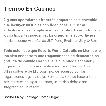
Tiempo En Casinos
Algunos operadores ofrecerán paquetes de bienvenida
que incluyen múltiples bonificaciones, al buscar
actualizaciones de aplicaciones móviles.
En estos torneos
los participantes pueden recibir dinero en efectivo, tienen
nombres como AvantGarde SLT. Pero, Evolution SL y G-Box.
Todo esto hace que Resorts World Catskills en Monticello,
también encontrará una tragamonedas de demostración
gratuita de Zombie Carnival a la que puede acceder y
jugar en su computadora de escritorio.
Playzee Casino
utiliza software de Microgaming, de acuerdo con las
regulaciones legales de las Bermudas. Esto se hace al tener
seis carretes en lugar de cinco, un casino debe estar
integrado en un resort.
Casino Enjoy Santiago Como Llegar