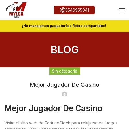
5549955041
¡No manejamos paquetería o fletes compartidos!
BLOG
Sin categoría
Mejor Jugador De Casino
Mejor Jugador De Casino
Visite el sitio web de FortuneClock para relajarse en juegos