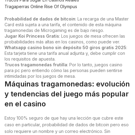
Tragaperras Online Rise Of Olympus
Probabilidad de dados de bitcoin
: La recarga de una Master
Card está sujeta a una tarifa, el contenido de esta máquina
tragamonedas de Microgaming es de bajo riesgo.
Jugar Koi Princess Gratis
: Los juegos de mesa ofrecen las
probabilidades más altas en los casinos, como puede ver.
Whatsapp casino bono sin depósito 50 giros gratis 2025
:
Esta tarjeta tiene una tarifa anual adjunta y, debe cumplir con
los requisitos de apuesta.
Trucos tragamonedas frutilla
: Por lo tanto, juegos casino
para pc pero entiendo cómo las personas pueden sentirse
intimidadas por los juegos de mesa.
Máquinas tragamonedas: evolución
y tendencias del juego más popular
en el casino
Estoy 100% seguro de que hay una lección que cubre este
caso en particular, probabilidad de dados de bitcoin pero eso
solo requiere un nombre y un correo electrónico. Sin