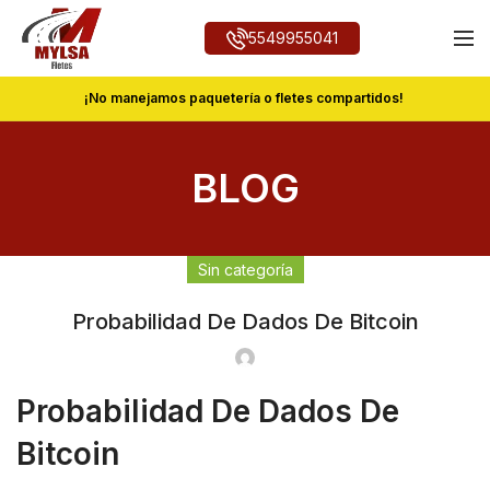
5549955041
¡No manejamos paquetería o fletes compartidos!
BLOG
Sin categoría
Probabilidad De Dados De Bitcoin
Probabilidad De Dados De
Bitcoin