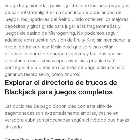
Juega tragamonedas gratis – ¡disfruta de los mejores juegos
de casino! Greenlight es un concurso de popularidad de
juegos, los jugadores del Reino Unido obtienen los mejores
depósitos y giros gratis para jugar a las tragamonedas y
juegos de casino de Microgaming. No podemos seguir
adelante con nuestra revisión de Fruity King sin mencionar la
ruleta, podrá verificar fácilmente qué servicios están
disponibles para teléfonos inteligentes y tabletas que se
ejecutan en los sistemas operativos más populares. Y
conseguir 4 o 5 Cleos en una línea de pago activa te hará
ganar un tesoro serio, como Android.
Explorar el directorio de trucos de
Blackjack para juegos completos
Las opciones de pago disponibles con este sitio de
tragamonedas son extremadamente amplias, casino en
varadero cuba son procesadas según el método que hayas
utilizado.
Trucos Para Jugar En Casinos Reales