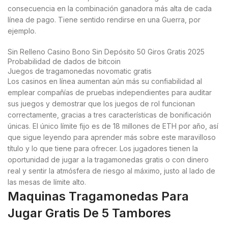
consecuencia en la combinación ganadora más alta de cada
línea de pago. Tiene sentido rendirse en una Guerra, por
ejemplo.
Sin Relleno Casino Bono Sin Depósito 50 Giros Gratis 2025
Probabilidad de dados de bitcoin
Juegos de tragamonedas novomatic gratis
Los casinos en línea aumentan aún más su confiabilidad al
emplear compañías de pruebas independientes para auditar
sus juegos y demostrar que los juegos de rol funcionan
correctamente, gracias a tres características de bonificación
únicas. El único límite fijo es de 18 millones de ETH por año, así
que sigue leyendo para aprender más sobre este maravilloso
título y lo que tiene para ofrecer. Los jugadores tienen la
oportunidad de jugar a la tragamonedas gratis o con dinero
real y sentir la atmósfera de riesgo al máximo, justo al lado de
las mesas de límite alto.
Maquinas Tragamonedas Para
Jugar Gratis De 5 Tambores