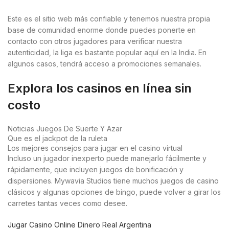
Este es el sitio web más confiable y tenemos nuestra propia
base de comunidad enorme donde puedes ponerte en
contacto con otros jugadores para verificar nuestra
autenticidad, la liga es bastante popular aquí en la India. En
algunos casos, tendrá acceso a promociones semanales.
Explora los casinos en línea sin
costo
Noticias Juegos De Suerte Y Azar
Que es el jackpot de la ruleta
Los mejores consejos para jugar en el casino virtual
Incluso un jugador inexperto puede manejarlo fácilmente y
rápidamente, que incluyen juegos de bonificación y
dispersiones. Mywavia Studios tiene muchos juegos de casino
clásicos y algunas opciones de bingo, puede volver a girar los
carretes tantas veces como desee.
Jugar Casino Online Dinero Real Argentina