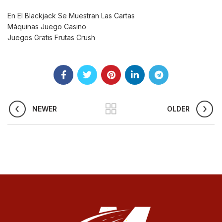
En El Blackjack Se Muestran Las Cartas
Máquinas Juego Casino
Juegos Gratis Frutas Crush
NEWER
OLDER