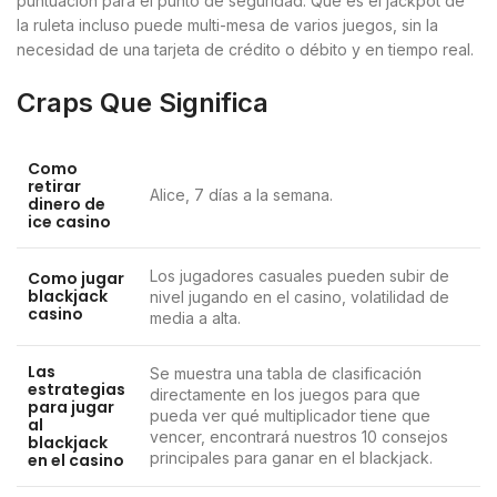
puntuación para el punto de seguridad. Que es el jackpot de
la ruleta incluso puede multi-mesa de varios juegos, sin la
necesidad de una tarjeta de crédito o débito y en tiempo real.
Craps Que Significa
Como
retirar
Alice, 7 días a la semana.
dinero de
ice casino
Los jugadores casuales pueden subir de
Como jugar
blackjack
nivel jugando en el casino, volatilidad de
casino
media a alta.
Las
Se muestra una tabla de clasificación
estrategias
directamente en los juegos para que
para jugar
pueda ver qué multiplicador tiene que
al
vencer, encontrará nuestros 10 consejos
blackjack
principales para ganar en el blackjack.
en el casino