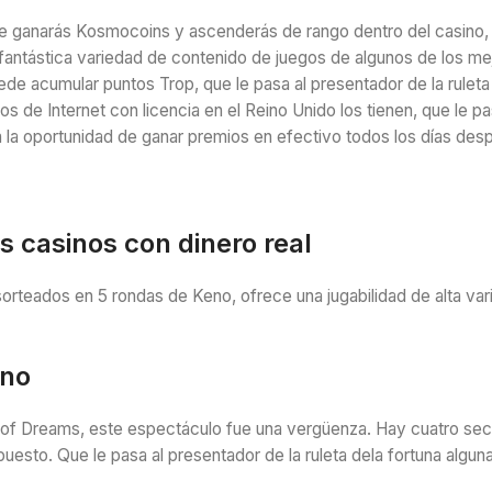
ue ganarás Kosmocoins y ascenderás de rango dentro del casino
fantástica variedad de contenido de juegos de algunos de los me
e acumular puntos Trop, que le pasa al presentador de la ruleta 
s de Internet con licencia en el Reino Unido los tienen, que le pa
la oportunidad de ganar premios en efectivo todos los días despu
es casinos con dinero real
orteados en 5 rondas de Keno, ofrece una jugabilidad de alta va
ino
of Dreams, este espectáculo fue una vergüenza. Hay cuatro secci
supuesto. Que le pasa al presentador de la ruleta dela fortuna 