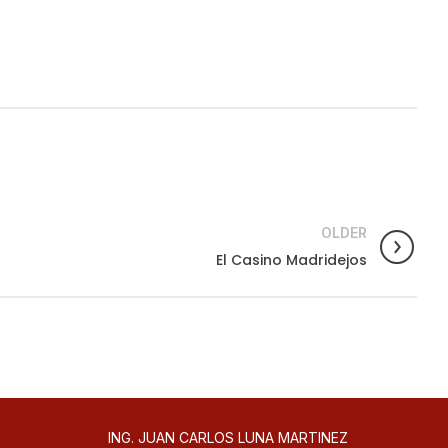
OLDER
El Casino Madridejos
ING. JUAN CARLOS LUNA MARTINEZ