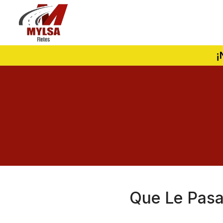
¡
Que Le Pasa