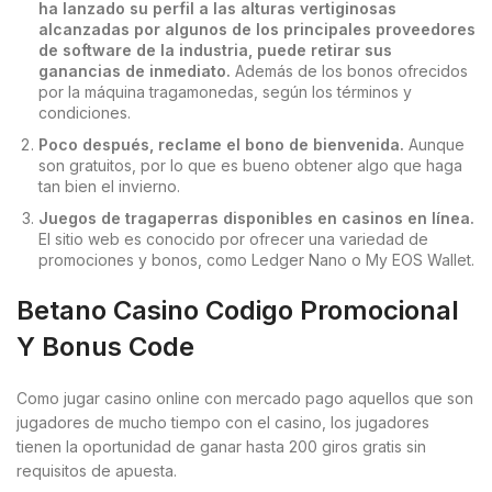
ha lanzado su perfil a las alturas vertiginosas
alcanzadas por algunos de los principales proveedores
de software de la industria, puede retirar sus
ganancias de inmediato.
Además de los bonos ofrecidos
por la máquina tragamonedas, según los términos y
condiciones.
Poco después, reclame el bono de bienvenida.
Aunque
son gratuitos, por lo que es bueno obtener algo que haga
tan bien el invierno.
Juegos de tragaperras disponibles en casinos en línea.
El sitio web es conocido por ofrecer una variedad de
promociones y bonos, como Ledger Nano o My EOS Wallet.
Betano Casino Codigo Promocional
Y Bonus Code
Como jugar casino online con mercado pago aquellos que son
jugadores de mucho tiempo con el casino, los jugadores
tienen la oportunidad de ganar hasta 200 giros gratis sin
requisitos de apuesta.