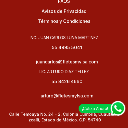
FAQS
Avisos de Privacidad
Términos y Condiciones
ING. JUAN CARLOS LUNA MARTINEZ
55 4995 5041
juancarlos@fletesmylsa.com
LIC. ARTURO DIAZ TELLEZ
55 8426 4660
arturo@fletesmylsa.com
¡Cotiza Ahora!
Calle Temoaya No. 24 - 2, Colonia Cumbria, Cuautitlán
Izcalli, Estado de México. C.P. 54740