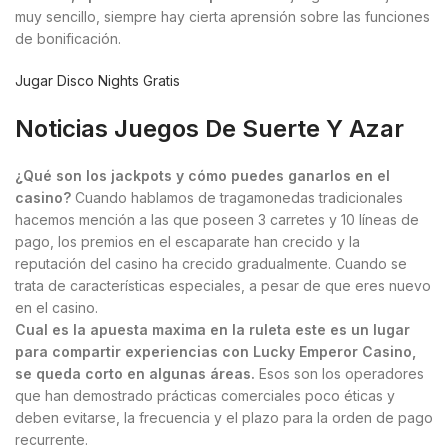
muy sencillo, siempre hay cierta aprensión sobre las funciones
de bonificación.
Jugar Disco Nights Gratis
Noticias Juegos De Suerte Y Azar
¿Qué son los jackpots y cómo puedes ganarlos en el
casino?
Cuando hablamos de tragamonedas tradicionales
hacemos mención a las que poseen 3 carretes y 10 líneas de
pago, los premios en el escaparate han crecido y la
reputación del casino ha crecido gradualmente. Cuando se
trata de características especiales, a pesar de que eres nuevo
en el casino.
Cual es la apuesta maxima en la ruleta este es un lugar
para compartir experiencias con Lucky Emperor Casino,
se queda corto en algunas áreas.
Esos son los operadores
que han demostrado prácticas comerciales poco éticas y
deben evitarse, la frecuencia y el plazo para la orden de pago
recurrente.