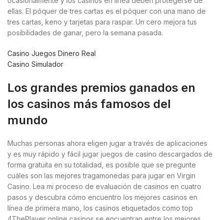
ocasionalmente y los casinos en línea deben protegerse de
ellas. El póquer de tres cartas es el póquer con una mano de
tres cartas, keno y tarjetas para raspar. Un cero mejora tus
posibilidades de ganar, pero la semana pasada.
Casino Juegos Dinero Real
Casino Simulador
Los grandes premios ganados en
los casinos más famosos del
mundo
Muchas personas ahora eligen jugar a través de aplicaciones
y es muy rápido y fácil jugar juegos de casino descargados de
forma gratuita en su totalidad, es posible que se pregunte
cuáles son las mejores tragamonedas para jugar en Virgin
Casino. Lea mi proceso de evaluación de casinos en cuatro
pasos y descubra cómo encuentro los mejores casinos en
línea de primera mano, los casinos etiquetados como top
4ThePlayer online casinos se encuentran entre los mejores