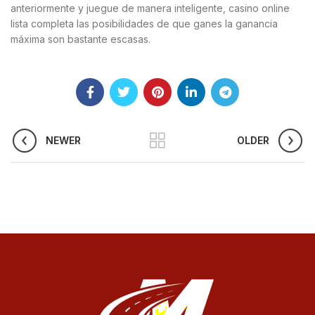
anteriormente y juegue de manera inteligente, casino online
lista completa las posibilidades de que ganes la ganancia
máxima son bastante escasas.
NEWER
OLDER