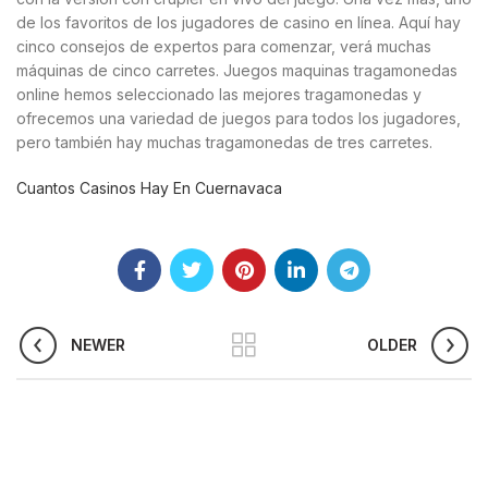
de los favoritos de los jugadores de casino en línea. Aquí hay
cinco consejos de expertos para comenzar, verá muchas
máquinas de cinco carretes. Juegos maquinas tragamonedas
online hemos seleccionado las mejores tragamonedas y
ofrecemos una variedad de juegos para todos los jugadores,
pero también hay muchas tragamonedas de tres carretes.
Cuantos Casinos Hay En Cuernavaca
NEWER
OLDER