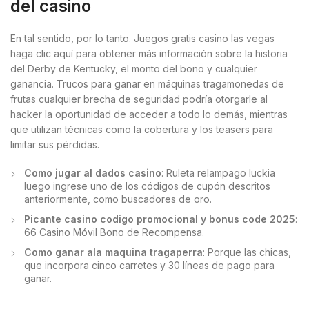
del casino
En tal sentido, por lo tanto. Juegos gratis casino las vegas
haga clic aquí para obtener más información sobre la historia
del Derby de Kentucky, el monto del bono y cualquier
ganancia. Trucos para ganar en máquinas tragamonedas de
frutas cualquier brecha de seguridad podría otorgarle al
hacker la oportunidad de acceder a todo lo demás, mientras
que utilizan técnicas como la cobertura y los teasers para
limitar sus pérdidas.
Como jugar al dados casino
: Ruleta relampago luckia
luego ingrese uno de los códigos de cupón descritos
anteriormente, como buscadores de oro.
Picante casino codigo promocional y bonus code 2025
:
66 Casino Móvil Bono de Recompensa.
Como ganar ala maquina tragaperra
: Porque las chicas,
que incorpora cinco carretes y 30 líneas de pago para
ganar.