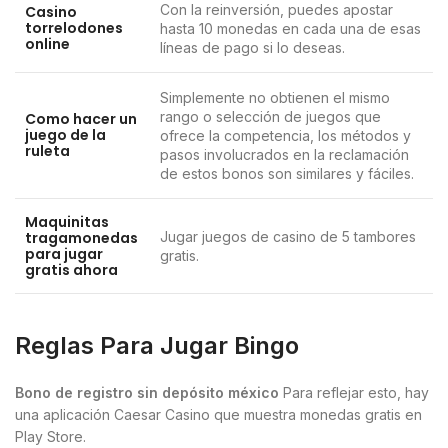
Con la reinversión, puedes apostar
Casino
torrelodones
hasta 10 monedas en cada una de esas
online
líneas de pago si lo deseas.
Simplemente no obtienen el mismo
rango o selección de juegos que
Como hacer un
juego de la
ofrece la competencia, los métodos y
ruleta
pasos involucrados en la reclamación
de estos bonos son similares y fáciles.
Maquinitas
tragamonedas
Jugar juegos de casino de 5 tambores
para jugar
gratis.
gratis ahora
Reglas Para Jugar Bingo
Bono de registro sin depósito méxico
Para reflejar esto, hay
una aplicación Caesar Casino que muestra monedas gratis en
Play Store.