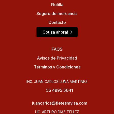
Flotilla
Seguro de mercancía
Contacto
¡Cotiza ahora!
FAQS
Avisos de Privacidad
Términos y Condiciones
ING. JUAN CARLOS LUNA MARTINEZ
55 4995 5041
juancarlos@fletesmylsa.com
LIC. ARTURO DIAZ TELLEZ