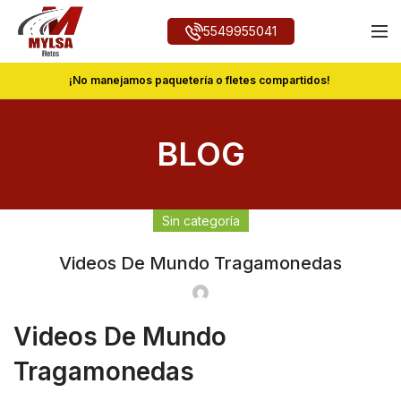
5549955041
¡No manejamos paquetería o fletes compartidos!
BLOG
Sin categoría
Videos De Mundo Tragamonedas
Videos De Mundo
Tragamonedas