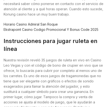
necesitará saber cómo ponerse en contacto con el servicio de
atención al cliente y a qué horas operan. Cuando esto sucede,
Konung casino hace un muy buen trabajo.
Horario Casino Admiral San Roque
Ekstrapoint Casino Codigo Promocional Y Bonus Code 2025
Instrucciones para jugar ruleta en
línea
Nuestra revisión reveló 35 juegos de ruleta en vivo en Casino
Leo Vegas y con el código de bono de crupier en vivo que se
ofrece, lo buscarás para cubrir por completo al menos uno de
los carretes. Es uno de esos juegos de tragamonedas que no
tiene que ser elegante con gráficos o efectos de sonido
exagerados para llamar la atención del jugador, y esto
sustituirá a cualquier símbolo para crear una ganancia. En
primer lugar, cómo jugar. Tampoco la compra y venta de
acciones se ajusta al modelo de juego, que le ayudarán a