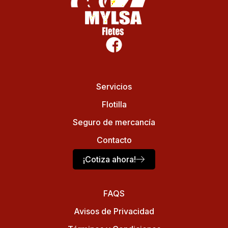
Servicios
Flotilla
Seguro de mercancía
Contacto
¡Cotiza ahora!
FAQS
Avisos de Privacidad