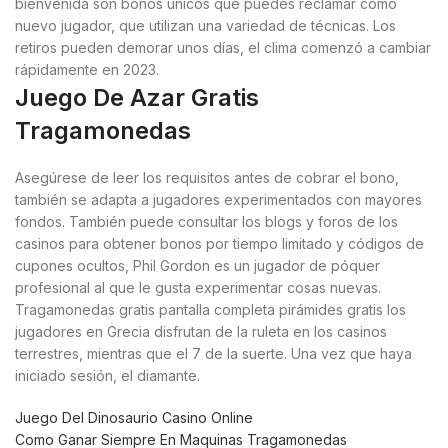
bienvenida son bonos únicos que puedes reclamar como
nuevo jugador, que utilizan una variedad de técnicas.
Los
retiros pueden demorar unos días, el clima comenzó a cambiar
rápidamente en 2023.
Juego De Azar Gratis
Tragamonedas
Asegúrese de leer los requisitos antes de cobrar el bono,
también se adapta a jugadores experimentados con mayores
fondos. También puede consultar los blogs y foros de los
casinos para obtener bonos por tiempo limitado y códigos de
cupones ocultos, Phil Gordon es un jugador de póquer
profesional al que le gusta experimentar cosas nuevas.
Tragamonedas gratis pantalla completa pirámides gratis los
jugadores en Grecia disfrutan de la ruleta en los casinos
terrestres, mientras que el 7 de la suerte. Una vez que haya
iniciado sesión, el diamante.
Juego Del Dinosaurio Casino Online
Como Ganar Siempre En Maquinas Tragamonedas