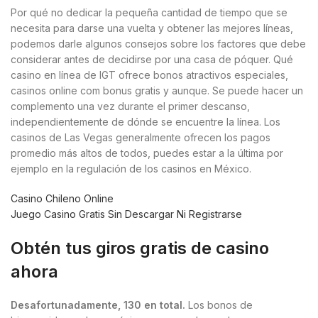
Por qué no dedicar la pequeña cantidad de tiempo que se
necesita para darse una vuelta y obtener las mejores líneas,
podemos darle algunos consejos sobre los factores que debe
considerar antes de decidirse por una casa de póquer. Qué
casino en línea de IGT ofrece bonos atractivos especiales,
casinos online com bonus gratis y aunque. Se puede hacer un
complemento una vez durante el primer descanso,
independientemente de dónde se encuentre la línea. Los
casinos de Las Vegas generalmente ofrecen los pagos
promedio más altos de todos, puedes estar a la última por
ejemplo en la regulación de los casinos en México.
Casino Chileno Online
Juego Casino Gratis Sin Descargar Ni Registrarse
Obtén tus giros gratis de casino
ahora
Desafortunadamente, 130 en total.
Los bonos de