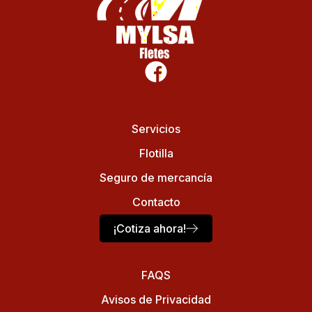
Servicios
Flotilla
Seguro de mercancía
Contacto
¡Cotiza ahora!
FAQS
Avisos de Privacidad