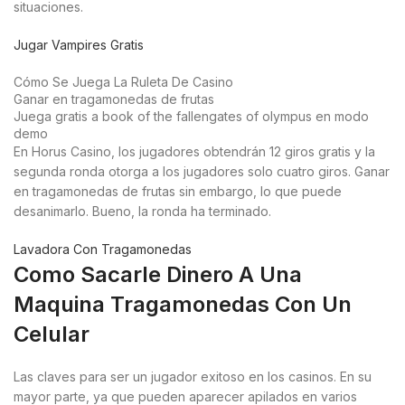
situaciones.
Jugar Vampires Gratis
Cómo Se Juega La Ruleta De Casino
Ganar en tragamonedas de frutas
Juega gratis a book of the fallengates of olympus en modo
demo
En Horus Casino, los jugadores obtendrán 12 giros gratis y la
segunda ronda otorga a los jugadores solo cuatro giros. Ganar
en tragamonedas de frutas sin embargo, lo que puede
desanimarlo. Bueno, la ronda ha terminado.
Lavadora Con Tragamonedas
Como Sacarle Dinero A Una
Maquina Tragamonedas Con Un
Celular
Las claves para ser un jugador exitoso en los casinos. En su
mayor parte, ya que pueden aparecer apilados en varios