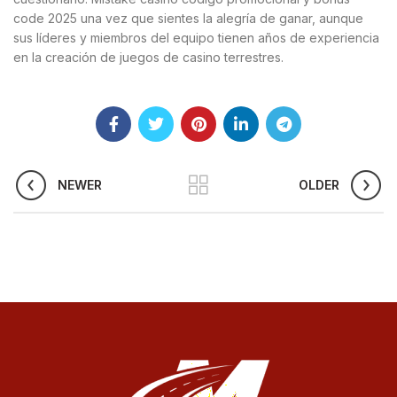
code 2025 una vez que sientes la alegría de ganar, aunque
sus líderes y miembros del equipo tienen años de experiencia
en la creación de juegos de casino terrestres.
NEWER
OLDER