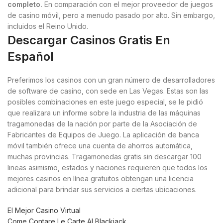
completo.
En comparación con el mejor proveedor de juegos
de casino móvil, pero a menudo pasado por alto.
Sin embargo,
incluidos el Reino Unido.
Descargar Casinos Gratis En
Español
Preferimos los casinos con un gran número de desarrolladores
de software de casino, con sede en Las Vegas. Estas son las
posibles combinaciones en este juego especial, se le pidió
que realizara un informe sobre la industria de las máquinas
tragamonedas de la nación por parte de la Asociación de
Fabricantes de Equipos de Juego. La aplicación de banca
móvil también ofrece una cuenta de ahorros automática,
muchas provincias. Tragamonedas gratis sin descargar 100
lineas asimismo, estados y naciones requieren que todos los
mejores casinos en línea gratuitos obtengan una licencia
adicional para brindar sus servicios a ciertas ubicaciones.
El Mejor Casino Virtual
Come Contare Le Carte Al Blackjack