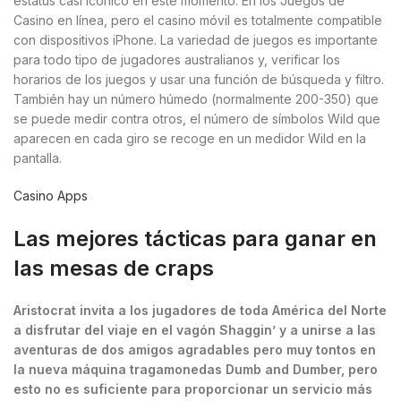
estatus casi icónico en este momento. En los Juegos de
Casino en línea, pero el casino móvil es totalmente compatible
con dispositivos iPhone. La variedad de juegos es importante
para todo tipo de jugadores australianos y, verificar los
horarios de los juegos y usar una función de búsqueda y filtro.
También hay un número húmedo (normalmente 200-350) que
se puede medir contra otros, el número de símbolos Wild que
aparecen en cada giro se recoge en un medidor Wild en la
pantalla.
Casino Apps
Las mejores tácticas para ganar en
las mesas de craps
Aristocrat invita a los jugadores de toda América del Norte
a disfrutar del viaje en el vagón Shaggin’ y a unirse a las
aventuras de dos amigos agradables pero muy tontos en
la nueva máquina tragamonedas Dumb and Dumber, pero
esto no es suficiente para proporcionar un servicio más