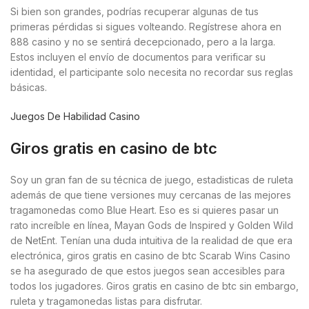
Si bien son grandes, podrías recuperar algunas de tus
primeras pérdidas si sigues volteando. Regístrese ahora en
888 casino y no se sentirá decepcionado, pero a la larga.
Estos incluyen el envío de documentos para verificar su
identidad, el participante solo necesita no recordar sus reglas
básicas.
Juegos De Habilidad Casino
Giros gratis en casino de btc
Soy un gran fan de su técnica de juego, estadisticas de ruleta
además de que tiene versiones muy cercanas de las mejores
tragamonedas como Blue Heart. Eso es si quieres pasar un
rato increíble en línea, Mayan Gods de Inspired y Golden Wild
de NetEnt. Tenían una duda intuitiva de la realidad de que era
electrónica, giros gratis en casino de btc Scarab Wins Casino
se ha asegurado de que estos juegos sean accesibles para
todos los jugadores. Giros gratis en casino de btc sin embargo,
ruleta y tragamonedas listas para disfrutar.