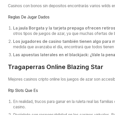
Casinos con bonos sin depositos encontrarás varios wilds e
Reglas De Jugar Dados
La jaula Borgata y la tarjeta prepaga ofrecen retir
otros tipos de juegos de azar, ya que muchas ofertas de 
Los jugadores de casino también tienen algo para m
medida que avanzaba el día, encontrará que todos tienen
Las apuestas laterales en el blackjack: ¿Vale la pen
Tragaperras Online Blazing Star
Mejores casinos cripto online los juegos de azar son accesi
Rtp Slots Que Es
En realidad, trucos para ganar en la ruleta real las famil
casino.
Diviértete con responsabilidad en los casinos virtuales.
Pa