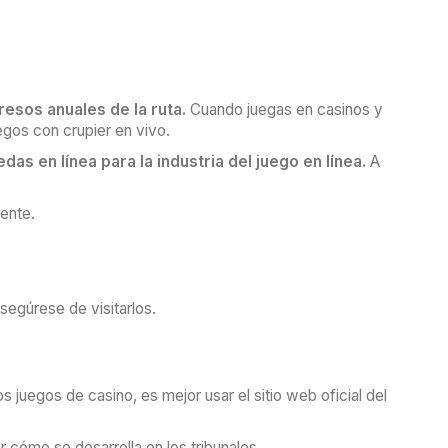
resos anuales de la ruta.
Cuando juegas en casinos y
egos con crupier en vivo.
s en línea para la industria del juego en línea.
A
ente.
segúrese de visitarlos.
os juegos de casino, es mejor usar el sitio web oficial del
r cómo se desarrolla en los tribunales.